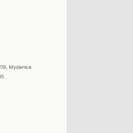
119, Myślenice
15