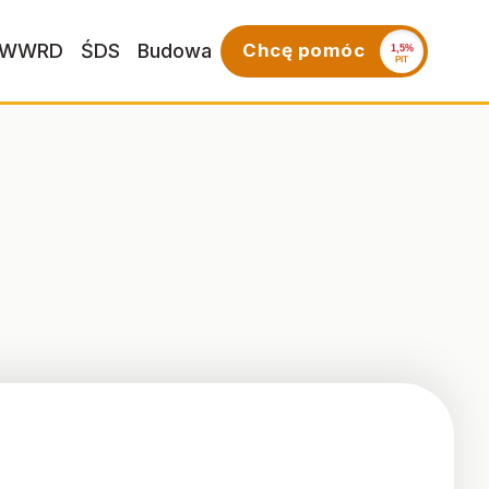
WWRD
ŚDS
Budowa
Chcę pomóc
1,5%
PIT