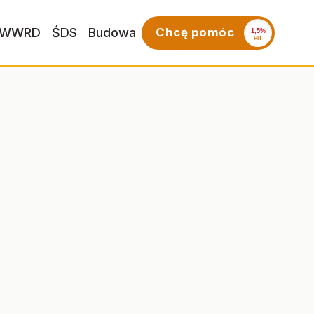
WWRD
ŚDS
Budowa
Chcę pomóc
1,5%
PIT