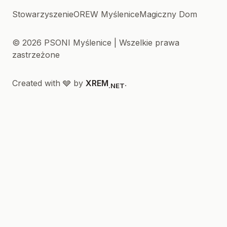
Stowarzyszenie
OREW Myślenice
Magiczny Dom
© 2026 PSONI Myślenice | Wszelkie prawa
zastrzeżone
Created with 🩶 by
XREM
.
.NET