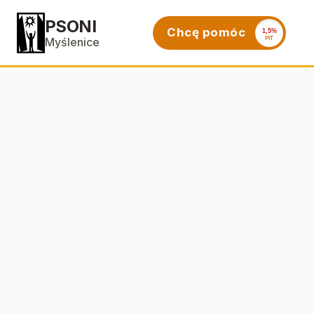
PSONI
Chcę pomóc
1,5%
PIT
Myślenice