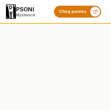
PSONI
Chcę pomóc
1,5%
PIT
Myślenice