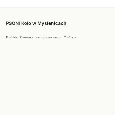
PSONI Koło w Myślenicach
Polskie Stowarzyszenie na rzecz Osób z
Niepełnosprawnością Intelektualną.
Na skróty
Kontakt
Logosy
Zdrojowa 119,
Myślenice
Polityka prywatności
12 452 4415
Zamówienia publiczne
Ważne linki
Kontakt
Formularz kontaktowy