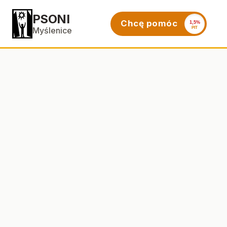
PSONI
Chcę pomóc
1,5%
PIT
Myślenice