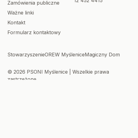
12 452 4415
Zamówienia publiczne
Ważne linki
Kontakt
Formularz kontaktowy
Stowarzyszenie
OREW Myślenice
Magiczny Dom
© 2026 PSONI Myślenice | Wszelkie prawa
zastrzeżone
Created with 🩶 by
XREM
.
.NET