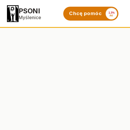
PSONI
Chcę pomóc
1,5%
PIT
Myślenice