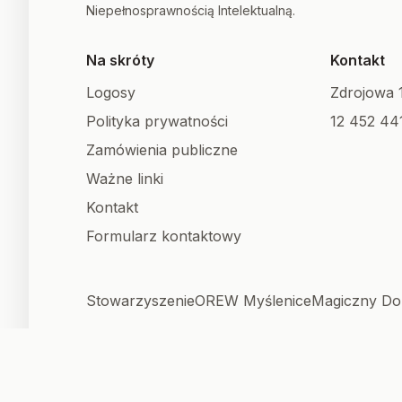
Niepełnosprawnością Intelektualną.
Na skróty
Kontakt
Logosy
Zdrojowa 
Polityka prywatności
12 452 44
Zamówienia publiczne
Ważne linki
Kontakt
Formularz kontaktowy
Stowarzyszenie
OREW Myślenice
Magiczny D
© 2026 PSONI Myślenice | Wszelkie prawa z
Created with 🩶 by
XREM
.