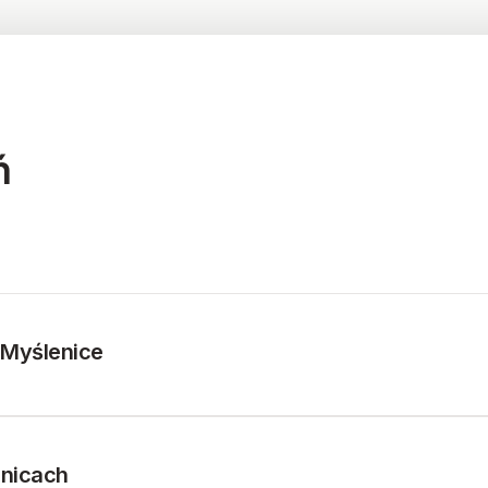
ń
 Myślenice
nicach