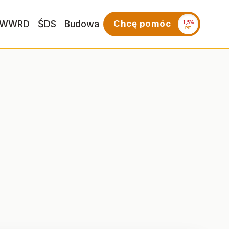
WWRD
ŚDS
Budowa
Chcę pomóc
1,5%
PIT