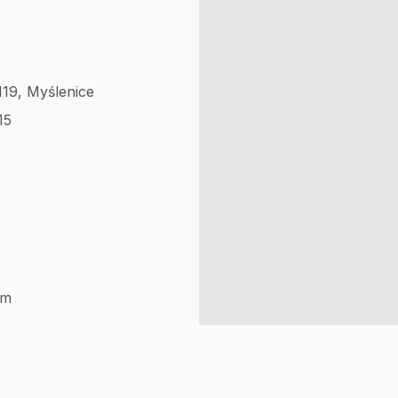
119, Myślenice
15
om
astrzeżone