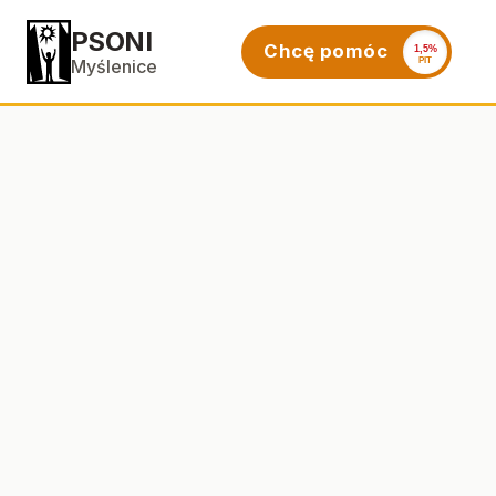
PSONI
Chcę pomóc
1,5%
PIT
Myślenice