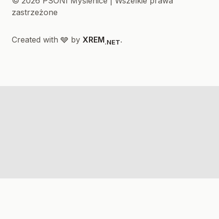
© 2026 PSONI Myślenice | Wszelkie prawa
zastrzeżone
Created with 🩶 by
XREM
.
.NET