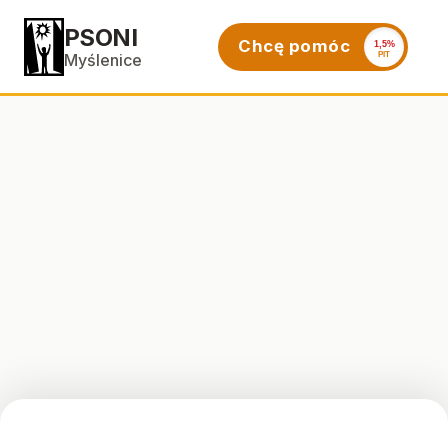
PSONI
Chcę pomóc
1,5%
PIT
Myślenice