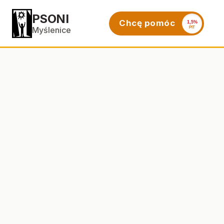
PSONI
Chcę pomóc
Myślenice
1,5%
PIT