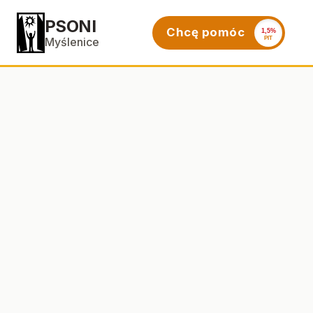
PSONI
Chcę pomóc
1,5%
PIT
Myślenice