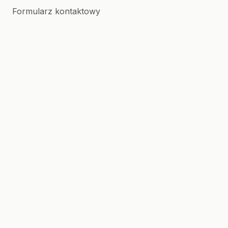
Formularz kontaktowy
Stowarzyszenie
OREW Myślenice
Magiczny Dom
© 2026 PSONI Myślenice | Wszelkie prawa
zastrzeżone
Created with 🩶 by
XREM
.
.NET