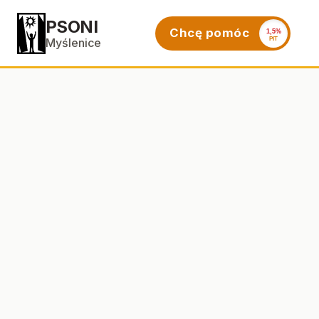
PSONI
Chcę pomóc
1,5%
PIT
Myślenice