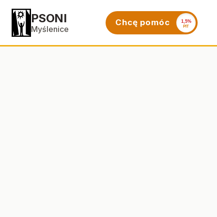
PSONI
Chcę pomóc
1,5%
PIT
Myślenice