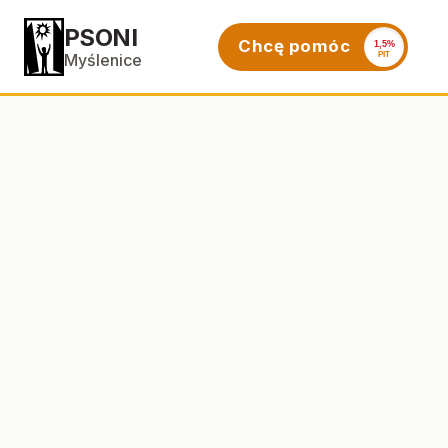
PSONI
Chcę pomóc
1,5%
PIT
Myślenice