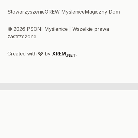
Stowarzyszenie
OREW Myślenice
Magiczny Dom
© 2026 PSONI Myślenice | Wszelkie prawa
zastrzeżone
Created with 🩶 by
XREM
.
.NET