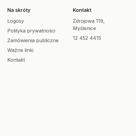
Na skróty
Kontakt
Logosy
Zdrojowa 119,
Myślenice
Polityka prywatności
12 452 4415
Zamówienia publiczne
Ważne linki
Kontakt
Formularz kontaktowy
Stowarzyszenie
OREW Myślenice
Magiczny Dom
© 2026 PSONI Myślenice | Wszelkie prawa
zastrzeżone
Created with 🩶 by
XREM
.
.NET