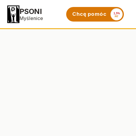
PSONI
Chcę pomóc
1,5%
PIT
Myślenice