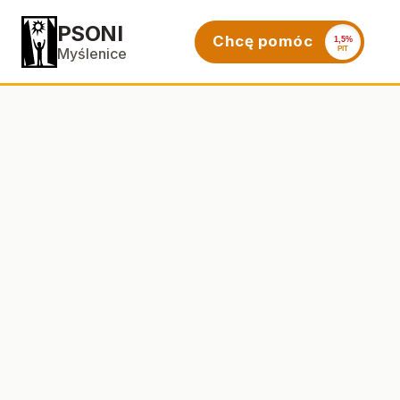
PSONI
Chcę pomóc
1,5%
PIT
Myślenice