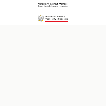
PSONI Koło w Myślenicach
Polskie Stowarzyszenie na rzecz Osób z
Niepełnosprawnością Intelektualną.
Na skróty
Kontakt