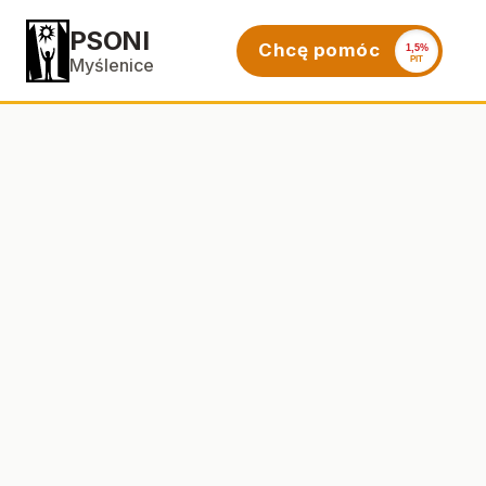
PSONI
Chcę pomóc
1,5%
PIT
Myślenice