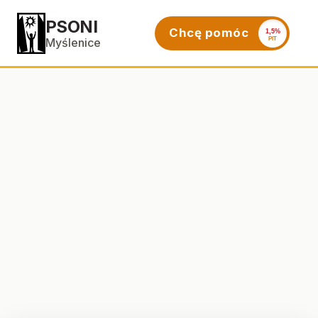
PSONI
Chcę pomóc
1,5%
PIT
Myślenice