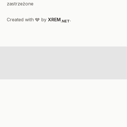
zastrzeżone
Created with 🩶 by
XREM
.
.NET