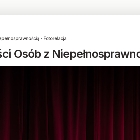
epełnosprawnością - Fotorelacja
ści Osób z Niepełnosprawno