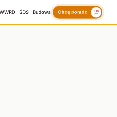
WWRD
ŚDS
Budowa
Chcę pomóc
1,5%
PIT