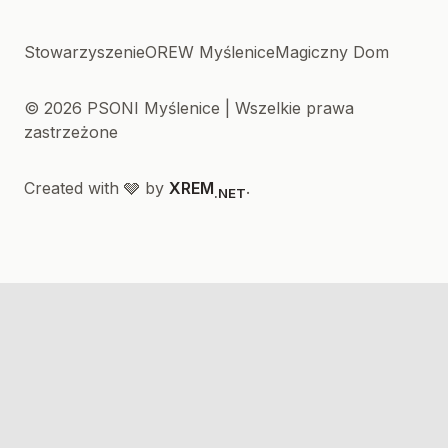
Stowarzyszenie
OREW Myślenice
Magiczny Dom
© 2026 PSONI Myślenice | Wszelkie prawa
zastrzeżone
Created with 🩶 by
XREM
.
.NET