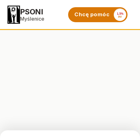
PSONI
Chcę pomóc
1,5%
PIT
Myślenice