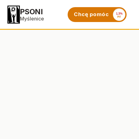
PSONI
Chcę pomóc
1,5%
PIT
Myślenice