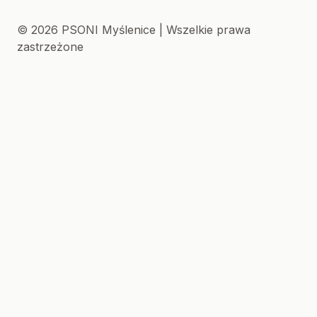
© 2026 PSONI Myślenice | Wszelkie prawa
zastrzeżone
Created with 🩶 by
XREM
.
.NET