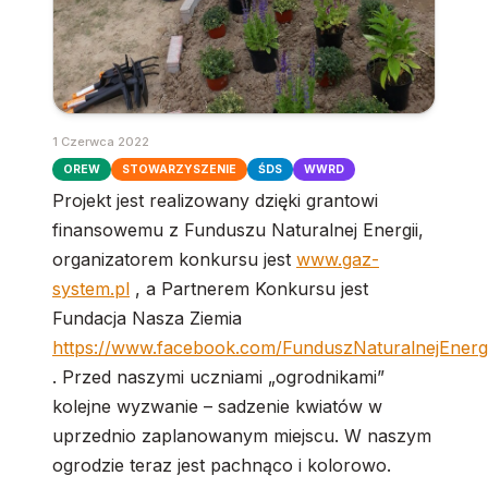
1 Czerwca 2022
OREW
STOWARZYSZENIE
ŚDS
WWRD
Projekt jest realizowany dzięki grantowi
finansowemu z Funduszu Naturalnej Energii,
organizatorem konkursu jest
www.gaz-
system.pl
, a Partnerem Konkursu jest
Fundacja Nasza Ziemia
https://www.facebook.com/FunduszNaturalnejEnergi
. Przed naszymi uczniami „ogrodnikami”
kolejne wyzwanie – sadzenie kwiatów w
uprzednio zaplanowanym miejscu. W naszym
ogrodzie teraz jest pachnąco i kolorowo.