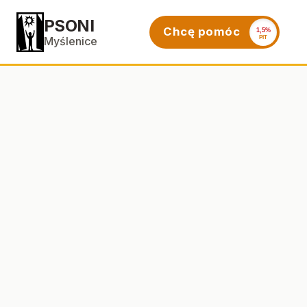
PSONI
Chcę pomóc
1,5%
PIT
Myślenice