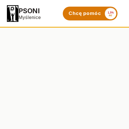
PSONI
Chcę pomóc
1,5%
PIT
Myślenice