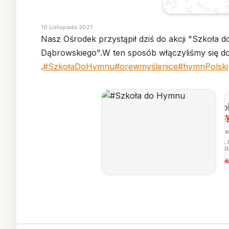
10 Listopada 2021
Nasz Ośrodek przystąpił dziś do akcji "Szkoła
Dąbrowskiego".W ten sposób włączyliśmy się do
.
#SzkołaDoHymnu
#orewmyślenice
#hymnPolski