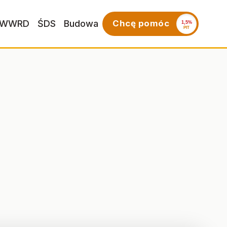
WWRD
ŚDS
Budowa
Chcę pomóc
1,5%
PIT