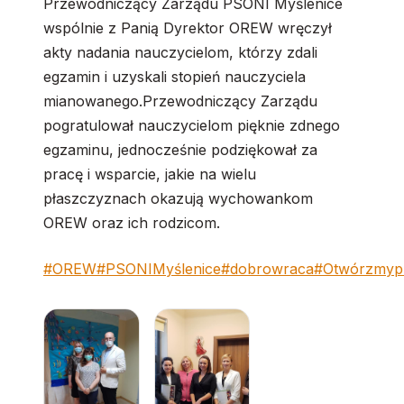
Przewodniczący Zarządu PSONI Myślenice
wspólnie z Panią Dyrektor OREW wręczył
akty nadania nauczycielom, którzy zdali
egzamin i uzyskali stopień nauczyciela
mianowanego.Przewodniczący Zarządu
pogratulował nauczycielom pięknie zdnego
egzaminu, jednocześnie podziękował za
pracę i wsparcie, jakie na wielu
płaszczyznach okazują wychowankom
OREW oraz ich rodzicom.
#OREW
#PSONIMyślenice
#dobrowraca
#Otwórzmypr