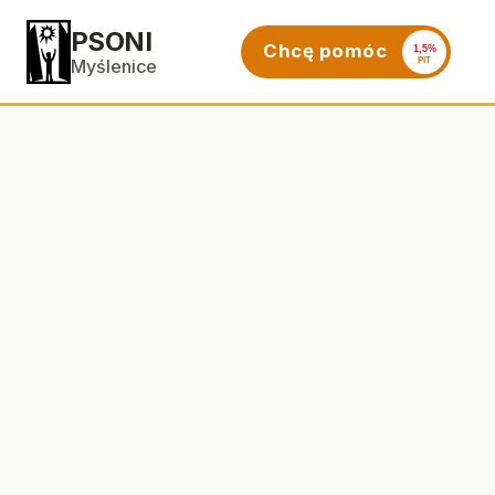
PSONI
Chcę pomóc
1,5%
PIT
Myślenice