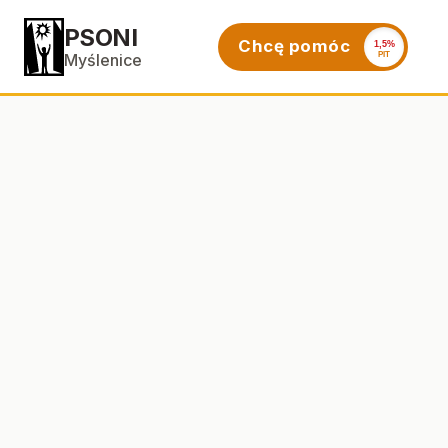
PSONI
Chcę pomóc
1,5%
PIT
Myślenice