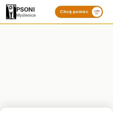
PSONI
Chcę pomóc
1,5%
PIT
Myślenice