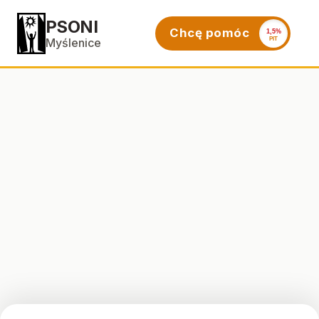
PSONI
Chcę pomóc
1,5%
PIT
Myślenice