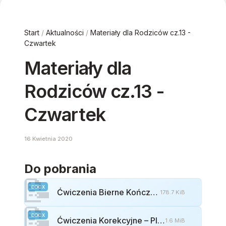
Start
/
Aktualności
/
Materiały dla Rodziców cz.13 -
Czwartek
Materiały dla
Rodziców cz.13 -
Czwartek
16 Kwietnia 2020
Do pobrania
📝
DOCX
Ćwiczenia Bierne Kończyn Górnych I Dolnych
178.7 KiB
📝
DOCX
Ćwiczenia Korekcyjne – Plecy Okrągłe Część Ii – Nauka Przyjmowania Postawy Skorygowanej.
1.6 MiB