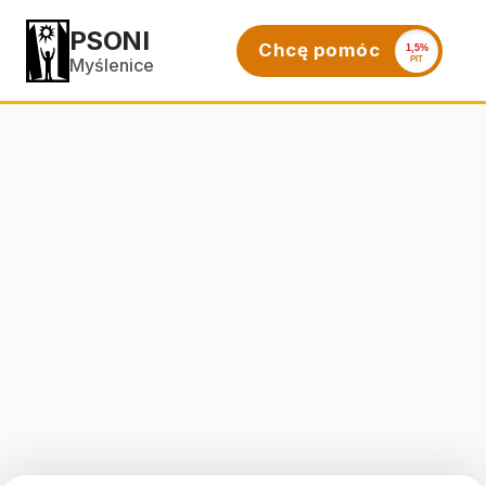
PSONI
Chcę pomóc
1,5%
PIT
Myślenice