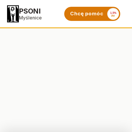
PSONI
Chcę pomóc
1,5%
PIT
Myślenice