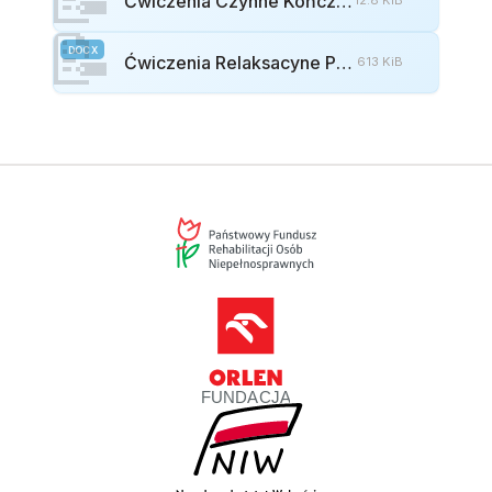
Ćwiczenia Czynne Kończyn Górnych W Pozycji Siedzącej
12.8 KiB
📝
DOCX
Ćwiczenia Relaksacyne Pozycje Ułożeniowe
613 KiB