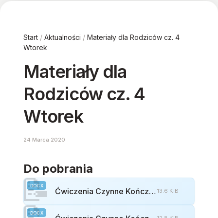
Start
/
Aktualności
/
Materiały dla Rodziców cz. 4
Wtorek
Materiały dla
Rodziców cz. 4
Wtorek
24 Marca 2020
Do pobrania
📝
DOCX
Ćwiczenia Czynne Kończyn Górnych I Dolnych Rewalidacja
13.6 KiB
📝
DOCX