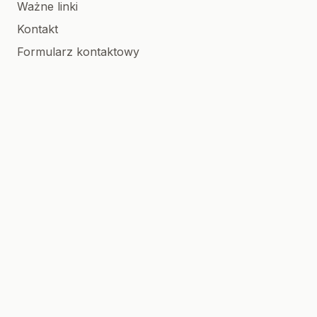
Ważne linki
Kontakt
Formularz kontaktowy
Stowarzyszenie
OREW Myślenice
Magiczny Dom
© 2026 PSONI Myślenice | Wszelkie prawa
zastrzeżone
Created with 🩶 by
XREM
.
.NET