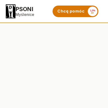
PSONI
Chcę pomóc
1,5%
PIT
Myślenice