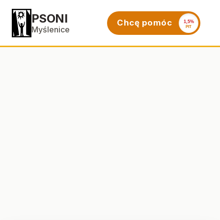
PSONI
Chcę pomóc
1,5%
PIT
Myślenice