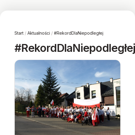
Start
/
Aktualności
/
#RekordDlaNiepodległej
#RekordDlaNiepodległe