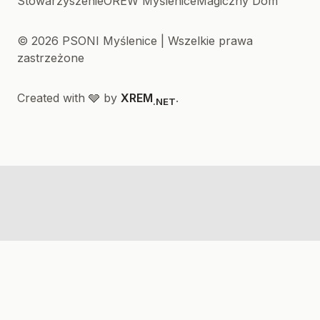
Stowarzyszenie
OREW Myślenice
Magiczny Dom
© 2026 PSONI Myślenice | Wszelkie prawa
zastrzeżone
Created with 🩶 by
XREM
.
.NET