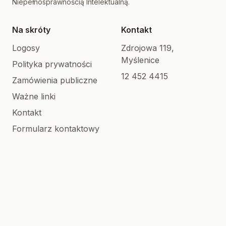
Niepełnosprawnością Intelektualną.
Na skróty
Kontakt
Logosy
Zdrojowa 119,
Myślenice
Polityka prywatności
12 452 4415
Zamówienia publiczne
Ważne linki
Kontakt
Formularz kontaktowy
Stowarzyszenie
OREW Myślenice
Magiczny Dom
© 2026 PSONI Myślenice | Wszelkie prawa
zastrzeżone