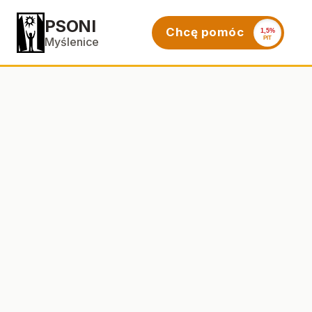
PSONI
Chcę pomóc
1,5%
PIT
Myślenice